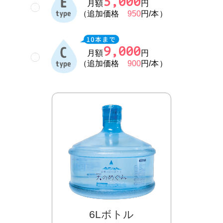
5,000
月額
円
（追加価格
950
円/本）
9,000
月額
円
（追加価格
900
円/本）
6Lボトル