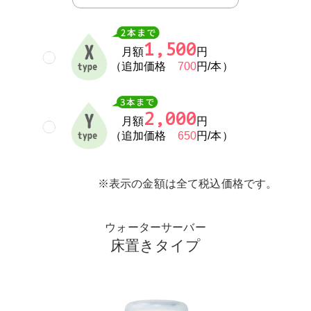
1,500
月額
円
（追加価格
700
円/本）
2,000
月額
円
（追加価格
650
円/本）
※表示の金額は全て税込価格です。
ウォーターサーバー
床置きタイプ