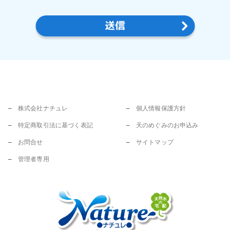
利用目的と収集範囲
弊社は、お客様からお名前・ご住所・電話番
号・メールアドレスなどの個人情報をご提供い
ただく場合は、 あらかじめ利用目的やお問い合
わせの窓口などをお知らせし、 適切な範囲内で
お客様の個人情報を収集させていただきます。
個人情報の利用
株式会社ナチュレ
個人情報保護方針
お客様から、個人情報を収集させていただく場
合は、 その目的を明確にお知らせするものと
特定商取引法に基づく表記
天のめぐみのお申込み
し、次にあげる目的のために利用させていただ
お問合せ
サイトマップ
きます。
管理者専用
お客様からのお問合せへの回答のため。
商品のご注文の受付やそれに伴うご連絡のた
め。
商品の配達やそれに伴うご連絡のため。
保守サービスのご提供のため。