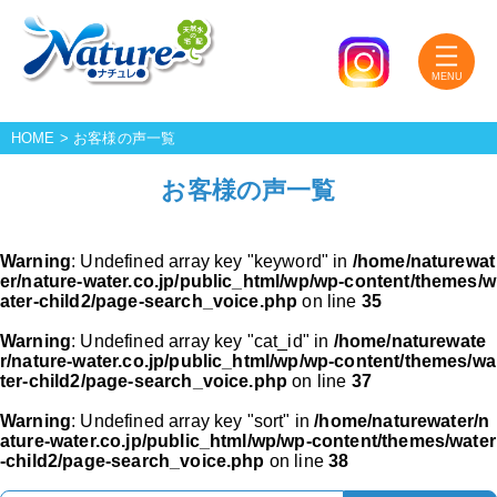
HOME
>
お客様の声一覧
お客様の声一覧
Warning
: Undefined array key "keyword" in
/home/naturewat
er/nature-water.co.jp/public_html/wp/wp-content/themes/w
ater-child2/page-search_voice.php
on line
35
Warning
: Undefined array key "cat_id" in
/home/naturewate
r/nature-water.co.jp/public_html/wp/wp-content/themes/wa
ter-child2/page-search_voice.php
on line
37
Warning
: Undefined array key "sort" in
/home/naturewater/n
ature-water.co.jp/public_html/wp/wp-content/themes/water
-child2/page-search_voice.php
on line
38