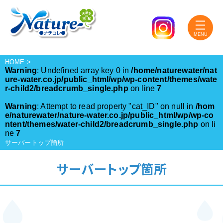
HOME
>
Warning
: Undefined array key 0 in
/home/naturewater/nat
ure-water.co.jp/public_html/wp/wp-content/themes/wate
r-child2/breadcrumb_single.php
on line
7
Warning
: Attempt to read property "cat_ID" on null in
/hom
e/naturewater/nature-water.co.jp/public_html/wp/wp-co
ntent/themes/water-child2/breadcrumb_single.php
on li
ne
7
サーバートップ箇所
サーバートップ箇所