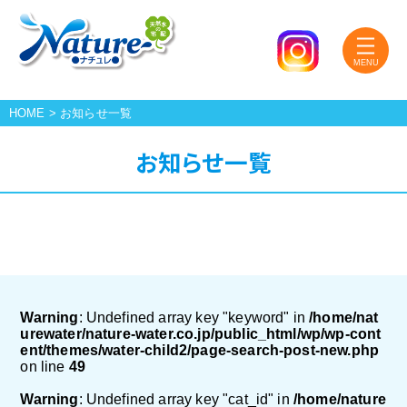
HOME
>
お知らせ一覧
お知らせ一覧
Warning
: Undefined array key "keyword" in
/home/nat
urewater/nature-water.co.jp/public_html/wp/wp-cont
ent/themes/water-child2/page-search-post-new.php
on line
49
Warning
: Undefined array key "cat_id" in
/home/nature