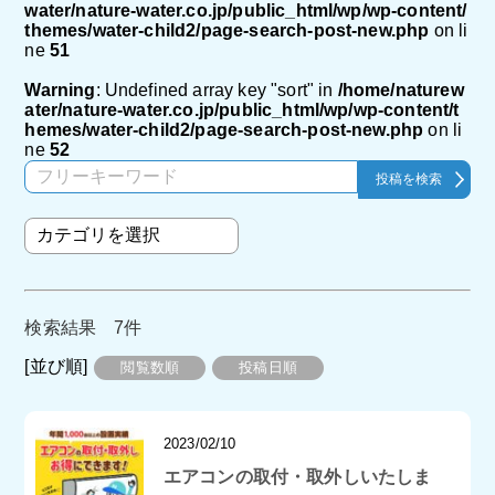
water/nature-water.co.jp/public_html/wp/wp-content/
themes/water-child2/page-search-post-new.php
on li
ne
51
Warning
: Undefined array key "sort" in
/home/naturew
ater/nature-water.co.jp/public_html/wp/wp-content/t
hemes/water-child2/page-search-post-new.php
on li
ne
52
検索結果 7件
[並び順]
閲覧数順
投稿日順
2023/02/10
エアコンの取付・取外しいたしま