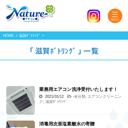
HOME
>
滋賀ﾎﾞﾄﾘﾝｸﾞ
>
「 滋賀ﾎﾞﾄﾘﾝｸﾞ 」 一覧
業務用エアコン洗浄受付いたします！
2021/01/12
-
未分類
,
エアコンクリーニン
グ
,
滋賀ﾎﾞﾄﾘﾝｸﾞ
消毒用次亜塩素酸水の寄贈