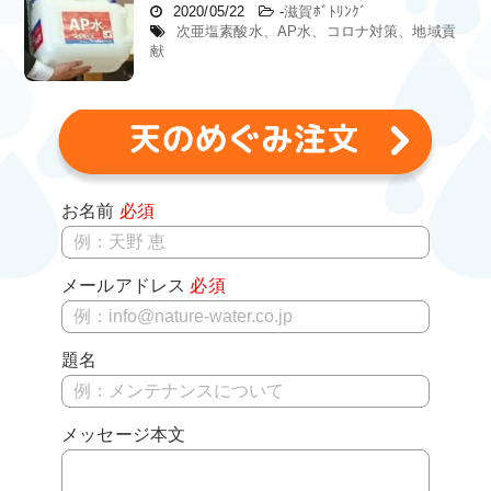
2020/05/22
-
滋賀ﾎﾞﾄﾘﾝｸﾞ
次亜塩素酸水、AP水、コロナ対策、地域貢
献
お名前
必須
メールアドレス
必須
題名
メッセージ本文